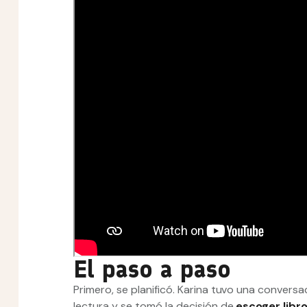
El paso a paso
Primero, se planificó. Karina tuvo una conver
lectura y se tomó la decisión de
escoger libro