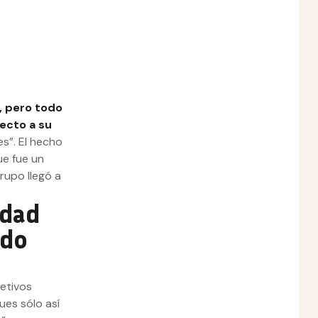
, pero todo
pecto a su
es”. El hecho
ue fue un
rupo llegó a
edad
odo
jetivos
ues sólo así