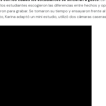
; los estudiantes escogieron las diferencias entre hechos y op
ron para grabar. Se tomaron su tiempo y ensayaron frente al
o, Karina adaptó un mini estudio, utilizó dos cámaras caseras