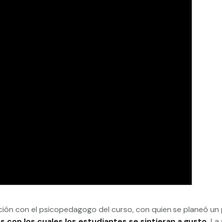
sación con el psicopedagogo del curso, con quien se planeó u
s con los cuales los estudiantes se sintieran a gusto.
La 