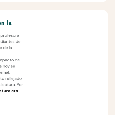
on la
a profesora
udiantes de
e de la
 impacto de
es hoy se
ormal,
to reflejado
 lectura. Por
ctura era