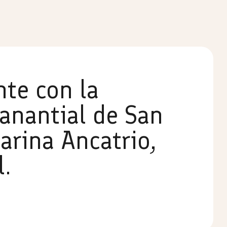
te con la
Manantial de San
arina Ancatrio,
l.