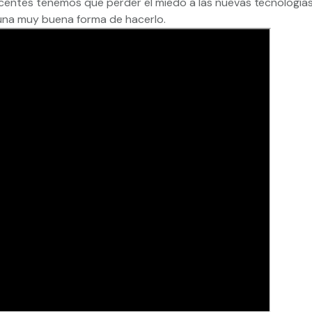
centes tenemos que perder el miedo a las nuevas tecnologías
 una muy buena forma de hacerlo.