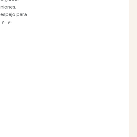
iniones,
 espejo para
 y… ¡a