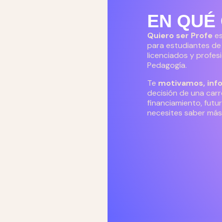
EN QUÉ
Quiero ser Profe
es
para estudiantes de
licenciados y profes
Pedagogía.
Te
motivamos, in
decisión de una carr
financiamiento, futu
necesites saber más