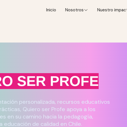
Inicio
Nosotros
Nuestro impac
RO SER PROFE
ntación personalizada, recursos educativos
rácticas, Quiero ser Profe apoya a los
es en su camino hacia la pedagogía,
 educación de calidad en Chile.