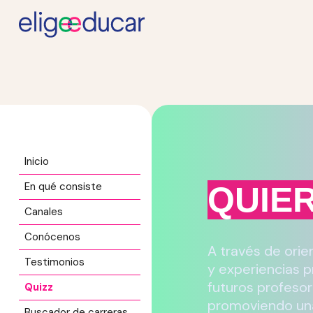
Inicio
En qué consiste
QUIE
Canales
Conócenos
A través de orie
Testimonios
y experiencias p
futuros profesor
Quizz
promoviendo una
Buscador de carreras