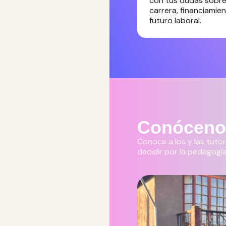
con tus dudas sobre
carrera, financiamie
futuro laboral.
Conóceno
Conoce a los y las tut
decidir por la pedagogía