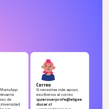
Correo
 WhatsApp
Si necesitas más apoyo,
elevante
escríbenos al correo
ceso de
quieroserprofe@eligee
 Universidad
ducar.cl