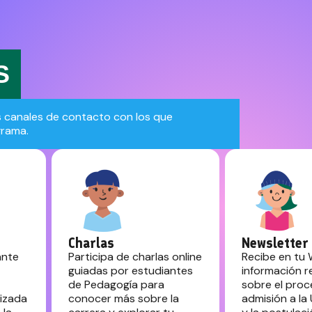
S
s canales de contacto con los que
grama.
Charlas
Newsletter
ante
Participa de charlas online
Recibe en tu
guiadas por estudiantes
información r
de Pedagogía para
sobre el pro
lizada
conocer más sobre la
admisión a la