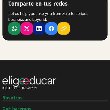
Comparte en tus redes
Let us help you take you from zero to serious
business and beyond.
© CHILE ELIGE EDUCAR 2025
Nosotros
Quiénes somos
Historia
Qué hacemos