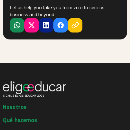
Let us help you take you from zero to serious
business and beyond.
© CHILE ELIGE EDUCAR 2025
Nosotros
Quiénes somos
Historia
Qué hacemos
Equipo
Investigaciones