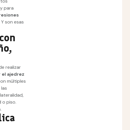
ntos
 y para
resiones
.
Y son esas
 con
ño,
e realizar
 el ajedrez
con múltiples
 las
lateralidad,
 o piso.
a.
lica