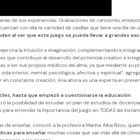
rias de sus experiencias. Grabaciones de canciones, ensayo
cuentan con ella la cantidad de casillas que tiene una fila de 
n al ver que este juego se puede llevar a grandes esc
ercita la intuición e imaginación, complementando e integra
 que contribuye al desarrollo del potencial creativo e integr
as a ser sus propios médicos del alma, ya que mediante su pr
da interior, mental, psicológica, afectiva y espiritual”, agre
r en constante creación, Ana ahora es una experta en presen
ntiles, hasta que empezó a cuestionarse la educación
ró la posibilidad de estudiar un plan de estudios de docenci
tas para entender la importancia del juego en TODAS las instanc
 de enseñar, conoció a la profesora Marina Alba Rizzo, quien
údicas para enseñar
muchas cosas que van más allá de cóm