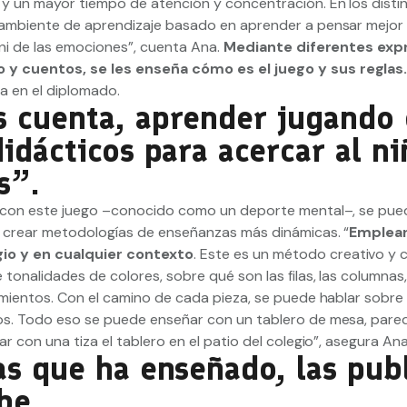
y un mayor tiempo de atención y concentración. En los disti
 ambiente de aprendizaje basado en aprender a pensar mejor
 ni de las emociones”, cuenta Ana.
Mediante diferentes exp
 y cuentos, se les enseña cómo es el juego y sus reglas
a en el diplomado.
s cuenta, aprender jugando
idácticos para acercar al ni
s”.
e con este juego –conocido como un deporte mental–, se pued
a crear metodologías de enseñanzas más dinámicas. “
Emplear
gio y en cualquier contexto
. Este es un método creativo y 
tonalidades de colores, sobre qué son las filas, las columnas,
mientos. Con el camino de cada pieza, se puede hablar sobre 
os. Todo eso se puede enseñar con un tablero de mesa, pared
r con una tiza el tablero en el patio del colegio”, asegura An
as que ha enseñado, las pub
ube.