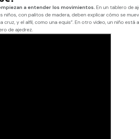
 empiezan a entender los movimientos.
En un tablero de a
los niños, con palitos de madera, deben explicar cómo se mue
 cruz, y el alfil, como una equis”. En otro video, un niño está
lero de ajedrez.