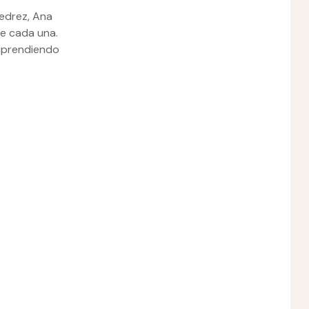
jedrez, Ana
ve cada una.
 aprendiendo