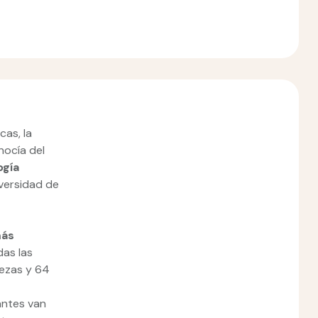
cas, la
nocía del
ogía
iversidad de
más
das las
iezas y 64
antes van