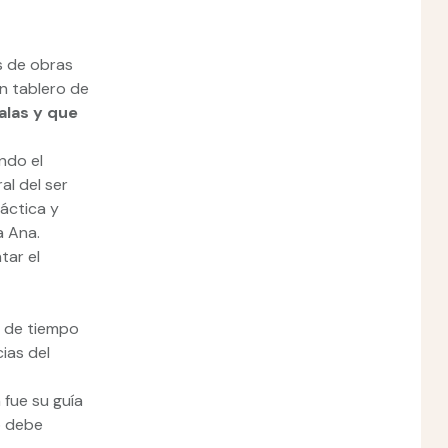
s de obras
un tablero de
alas y que
ndo el
al del ser
áctica y
ga Ana.
tar el
a de tiempo
ias del
 fue su guía
o debe