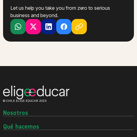
Let us help you take you from zero to serious
business and beyond.
© CHILE ELIGE EDUCAR 2025
Nosotros
Quiénes somos
Historia
Qué hacemos
Equipo
Investigaciones