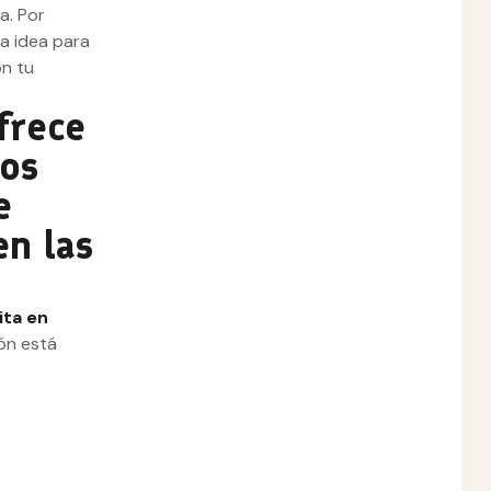
a. Por
na idea para
on tu
frece
os
e
n las
ita en
ón está