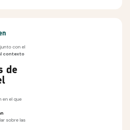
en
 junto con el
al contexto
s de
el
n en el que
an
lar sobre las