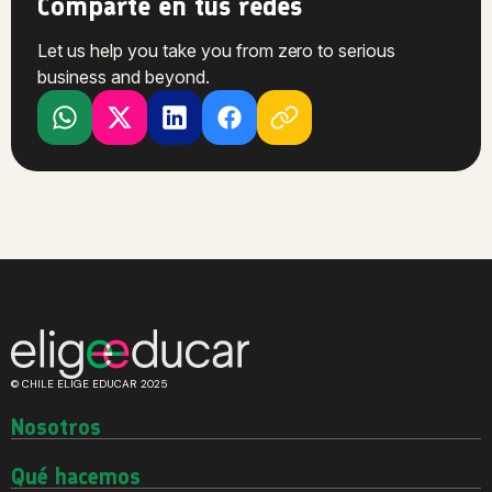
Comparte en tus redes
Let us help you take you from zero to serious
business and beyond.
© CHILE ELIGE EDUCAR 2025
Nosotros
Quiénes somos
Historia
Qué hacemos