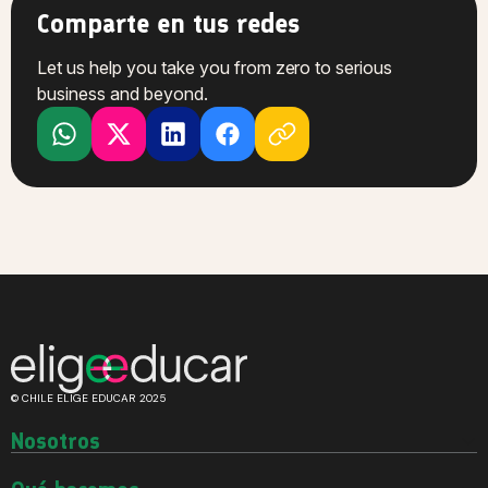
Comparte en tus redes
Let us help you take you from zero to serious
business and beyond.
© CHILE ELIGE EDUCAR 2025
Nosotros
Quiénes somos
Historia