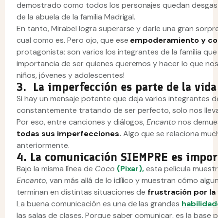
demostrado como todos los personajes quedan desgast
de la abuela de la familia Madrigal.
En tanto, Mirabel logra superarse y darle una gran sorpr
cual como es. Pero ojo, que ese
empoderamiento y co
protagonista; son varios los integrantes de la familia qu
importancia de ser quienes queremos y hacer lo que nos 
niños, jóvenes y adolescentes!
3. La imperfección es parte de la vid
Si hay un mensaje potente que deja varios integrantes de 
constantemente tratando de ser perfecto, solo nos llev
Por eso, entre canciones y diálogos,
Encanto
nos demue
todas sus imperfecciones.
Algo que se relaciona muc
anteriormente.
4. La comunicación SIEMPRE es impo
Bajo la misma línea de
Coco
(Pixar),
esta película muestr
Encanto,
van más allá de lo idílico y muestran cómo algu
terminan en distintas situaciones de
frustración por la
La buena comunicación es una de las grandes
habilidad
las salas de clases. Porque saber comunicar, es la base 