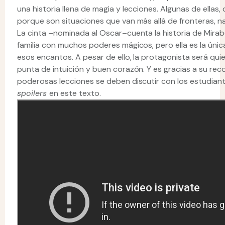
una historia llena de magia y lecciones. Algunas de ellas,
porque son situaciones que van más allá de fronteras, n
La cinta –nominada al Oscar–cuenta la historia de Mirab
familia con muchos poderes mágicos, pero ella es la úni
esos encantos. A pesar de ello, la protagonista será quien 
punta de intuición y buen corazón. Y es gracias a su re
poderosas lecciones se deben discutir con los estudian
spoilers
en este texto.