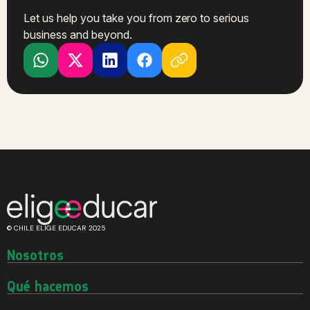
Let us help you take you from zero to serious
business and beyond.
© CHILE ELIGE EDUCAR 2025
Nosotros
Quiénes somos
Historia
Qué hacemos
Equipo
Investigaciones