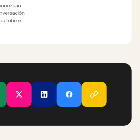
 conozcan
onversación
YouTube e