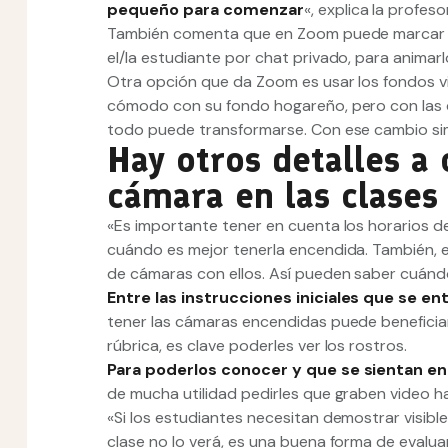
pequeño para comenzar
«, explica la profeso
También comenta que en Zoom puede marcar la 
el/la estudiante por chat privado, para animarl
Otra opción que da Zoom es usar los fondos vi
cómodo con su fondo hogareño, pero con las d
todo puede transformarse. Con ese cambio sim
Hay otros detalles a 
cámara en las clases
«Es importante tener en cuenta los horarios d
cuándo es mejor tenerla encendida. También, e
de cámaras con ellos. Así pueden saber cuándo
Entre las instrucciones iniciales que se en
tener las cámaras encendidas puede beneficiar 
rúbrica, es clave poderles ver los rostros.
Para poderlos conocer y que se sientan en 
de mucha utilidad pedirles que graben video h
«Si los estudiantes necesitan demostrar visibl
clase no lo verá, es una buena forma de evalu