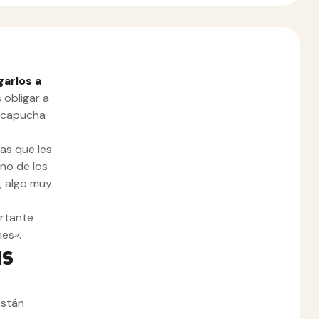
arlos a
 obligar a
n capucha
las que les
 uno de los
; algo muy
ortante
nes».
us
están