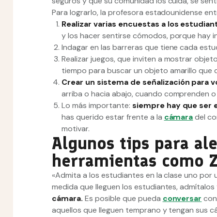
seguros y que su comunidad los cuida, se se
Para lograrlo, la profesora estadounidense ent
Realizar varias encuestas a los estudia
y los hacer sentirse cómodos, porque hay i
Indagar en las barreras que tiene cada estu
Realizar juegos, que inviten a mostrar objet
tiempo para buscar un objeto amarillo que
Crear un sistema de señalización para 
arriba o hacia abajo, cuando comprenden o 
Lo más importante:
siempre hay que ser 
has querido estar frente a la
cámara
del co
motivar.
Algunos tips para al
herramientas como 
«Admita a los estudiantes en la clase uno por un
medida que lleguen los estudiantes, admítalos
cámara.
Es posible que pueda
conversar
con 
aquellos que lleguen temprano y tengan sus 