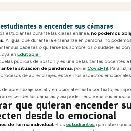
s estudiantes a encender sus cámaras
los estudiantes durante las clases en línea,
no podemos oblig
as.
Al igual que durante la enseñanza en persona, no podemos
vantar sus cabezas o quitarse los sombreros o sudaderas co
 Loya en
Edutopia.
scuelas públicas de Boston y es una de las tantas docentes a 
 ante la situación de pandemia,
por el
Covid-19
. Para Liz,
 procesos de aprendizajes, está en los aspectos emocionales
s de aprendizaje social y emocional en este contexto, es imp
ieran encender las cámaras y así poder reconocer sus emocio
grar que quieran encender s
ecten desde lo emocional
nes de forma individual.
«Los
estudiantes
que saben que 