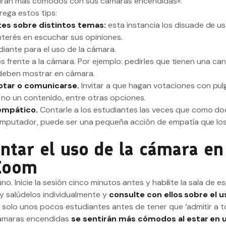
ntirán más cómodos con sus cámaras encendidas».
rega estos tips:
ntes sobre distintos temas:
esta instancia los disuade de u
nterés en escuchar sus opiniones.
diante para el uso de la cámara.
os frente a la cámara. Por ejemplo: pedirles que tienen una ca
 deben mostrar en cámara.
votar o comunicarse.
Invitar a que hagan votaciones con pul
no un contenido, entre otras opciones.
empático.
Contarle a los estudiantes las veces que como d
mputador, puede ser una pequeña acción de empatía que lo
entar el uso de la cámara en
Zoom
o. Inicie la sesión cinco minutos antes y habilite la sala de e
 y salúdelos individualmente y
consulte con ellos sobre el u
solo unos pocos estudiantes antes de tener que ‘admitir a t
cámaras encendidas
se sentirán más cómodos al estar en 