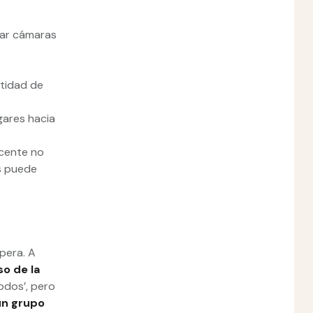
sar cámaras
ntidad de
gares hacia
ocente no
s puede
spera. A
so de la
odos’, pero
un grupo