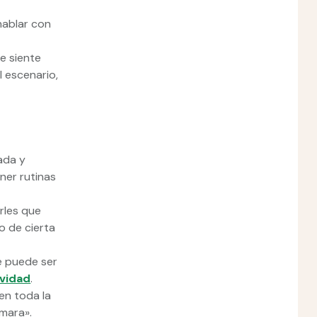
hablar con
e siente
 escenario,
ada y
ner rutinas
.
rles que
o de cierta
e puede ser
ividad
.
en toda la
ámara».