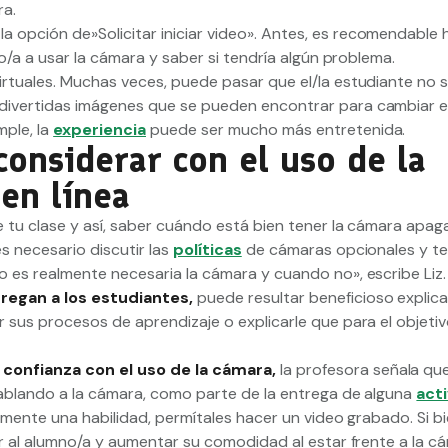
ra.
opción de»Solicitar iniciar video». Antes, es recomendable 
o/a a usar la cámara y saber si tendría algún problema.
rtuales. Muchas veces, puede pasar que el/la estudiante no s
ivertidas imágenes que se pueden encontrar para cambiar el
ple, la
experiencia
puede ser mucho más entretenida.
considerar con el uso de la
 en línea
e tu clase y así, saber cuándo está bien tener la cámara apag
s necesario discutir las
políticas
de cámaras opcionales y te
 es realmente necesaria la cámara y cuando no», escribe Liz
tregan a los estudiantes,
puede resultar beneficioso explica
sus procesos de aprendizaje o explicarle que para el objetiv
confianza con el uso de la cámara,
la profesora señala qu
ablando a la cámara, como parte de la entrega de alguna
act
emente una habilidad, permítales hacer un video grabado. Si bi
ar al alumno/a y aumentar su comodidad al estar frente a la c