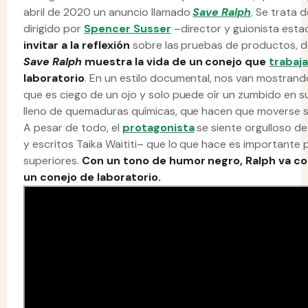
abril de 2020 un anuncio llamado
Save Ralph
. Se trata 
dirigido por
Spencer Susser
–director y guionista est
invitar a la reflexión
sobre las pruebas de productos, de 
Save Ralph
muestra la vida de un conejo que
trabaj
laboratorio
. En un estilo documental, nos van mostrand
que es ciego de un ojo y solo puede oír un zumbido en 
lleno de quemaduras químicas, que hacen que moverse s
A pesar de todo, el
protagonista
se siente orgulloso de
y escritos Taika Waititi– que lo que hace es importante
superiores.
Con un tono de humor negro, Ralph va con
un conejo de laboratorio.