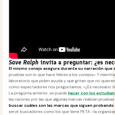
Save Ralph
invita a preguntar: ¿es nec
El mismo conejo asegura durante su narración que s
pruebas son lo que hace felices a los conejos». Y mientra
laboratorio que piden ayuda y que gritan que no quiere
como espectadores nos preguntamos: «¿Es necesario te
La pregunta anterior, se puede
hacer con los estudia
las razones por las que algunas marcas realizan pruebas 
buscar cuáles son las marcas que siguen probando
servir buscadores como los que tiene PETA –la organizac